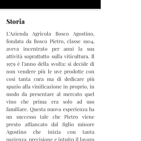
Fuori
dalla
galleria
Storia
L’Azienda Agricola Bosco Agostino,
fondata da Bosco Pietro, classe 1904,
aveva incentrato per anni la sua
attività soprattutto sulla viticultura. Il
1979 è l’anno della svolta: si decide di
non vendere più le uve prodotte con
così tanta cura ma di dedicare più
spazio alla vinificazione in proprio, in
modo da presentare al mercato quel
vino che prima era solo ad uso
familiare. Questa nuova esperienza ha
un successo tale che Pietro viene
presto affiancato dal figlio minore
Agostino che inizia con tanta
pazienza, precisione e intuito il lavoro