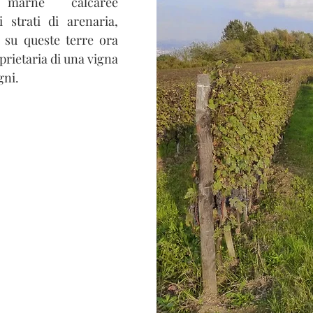
a marne calcaree
 strati di arenaria,
 su queste terre ora
oprietaria di una vigna
gni.