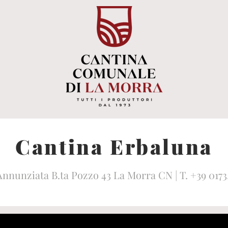
Cantina Erbaluna
Annunziata B.ta Pozzo 43 La Morra CN | T. +39 017