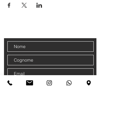
CONTATTI
Iscriviti alla nostra newsletter
Accetto termini e condizioni
Privacy
Policy
Iscriviti ora !