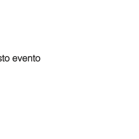
sto evento
ONTATTI
PRIVACY
COOKIE POLICY
CONDIZIONI VEN
follow us
@cantinalamorra #cantinalamorra