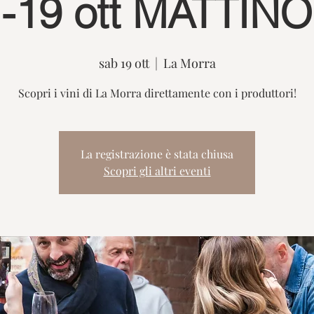
-19 ott MATTINO
sab 19 ott
  |  
La Morra
Scopri i vini di La Morra direttamente con i produttori!
La registrazione è stata chiusa
Scopri gli altri eventi