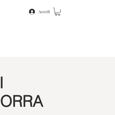
Accedi
I
MORRA