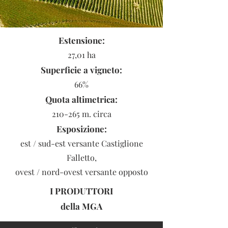
Estensione:
27,01 ha
Superficie a vigneto:
66%
Quota altimetrica:
210-265 m. circa
Esposizione:
est / sud-est versante Castiglione
Falletto,
ovest / nord-ovest versante opposto
I PRODUTTORI
della
MGA