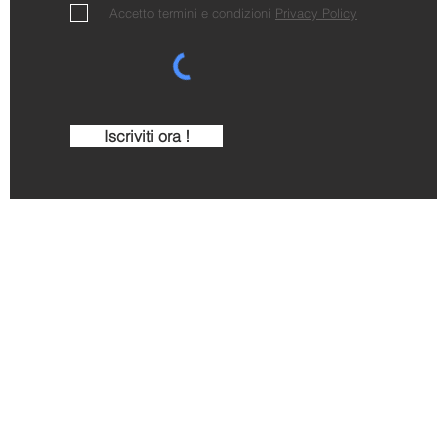
Accetto termini e condizioni
Privacy Policy
Iscriviti ora !
Cantina Comunale di La Morra
Via C. Alberto 2 - 12064 La Morra - CN - Italy
Tel.
+390173509204
E-mail:
info@cantinalamorra.com
| P.IVA IT 019910600
Shop on line gestito da:
"Cantina La Morra - S.C.C.A."
Piazza Castello, 5 - 12064 La Morra - CN - Italy
P.IVA - CODICE FISCALE: IT 04126210048
simo Gavello -
Jmarketingwine.com
- Immagini e video b