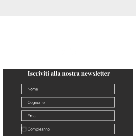
ONTATTI
PRIVACY
COOKIE POLICY
CONDIZIONI VEN
follow us
@cantinalamorra #cantinalamorra
Iscriviti alla nostra newsletter