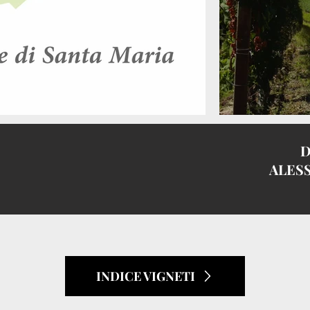
D
I
ALES
INDICE VIGNETI