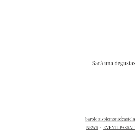
Sarà una degustazi
barolo
aispiemonte
castel
NEWS
EVENTI PASSAT