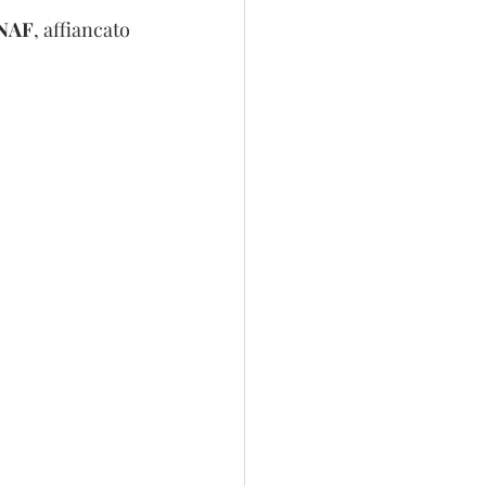
NAF
, affiancato 