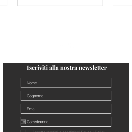
ONTATTI
PRIVACY
COOKIE POLICY
CONDIZIONI VEN
follow us
@cantinalamorra #cantinalamorra
Conferenza Hill Barolo 2026
Mast
Iscriviti alla nostra newsletter
all'A