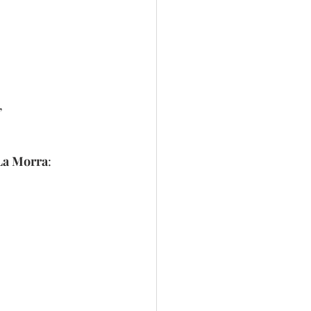
, 
 La Morra
: