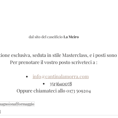
dal sito del caseificio 
La Meiro
one esclusiva, seduta in stile Masterclass, e i posti sono 
Per prenotare il vostro posto scriveteci a :
info@cantinalamorra.com
3515640078
Oppure chiamateci allo 0173 509204
magno
onaf
formaggio
I