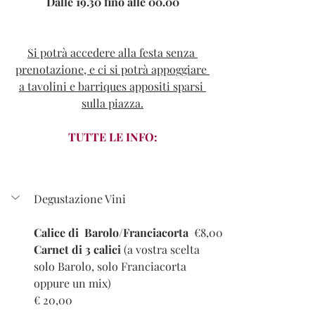
Dalle 19.30 fino alle 00.00
Si potrà accedere alla festa senza 
prenotazione, e ci si potrà appoggiare 
a tavolini e barriques appositi sparsi 
sulla piazza.
TUTTE LE INFO:
Degustazione Vini
Calice di  Barolo/Franciacorta
  €8,00
Carnet di 3 calici 
(a vostra scelta 
solo Barolo, solo Franciacorta 
oppure un mix)
€ 20,00