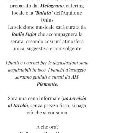
preparato dal 
Melograno
, catering 
locale e la 
"Batata"
 dell'Aquilone 
Onlus.
La selezione musicale sarà curata da 
Radio Fujot
 che accompagnerà la 
serata, creando così un’ atmosfera 
unica, suggestiva e coinvolgente.
I piatti e i carnet per le degustazioni sono 
acquistabili in loco.
I banchi d’assaggio 
saranno guidati e curati da 
AIS 
Piemont
e
.
Sarà una cena informale (
no servizio 
al tavolo
), senza prezzo fisso, si paga 
ciò che si consuma.
A che ora?