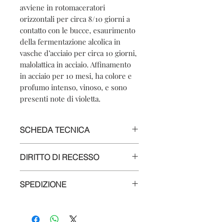
avviene in rotomaceratori
orizzontali per circa 8/10 giorni a
contatto con le bucce, esaurimento
della fermentazione alcolica in
vasche d’acciaio per circa 10 giorni,
malolattica in acciaio. Affinamento
in acciaio per 10 mesi, ha colore e
profumo intenso, vinoso, e sono
presenti note di violetta.
SCHEDA TECNICA
Nome del prodotto: Barbera d’Alba
DIRITTO DI RECESSO
DOC 2024
Vitigno: 100% Barbera
Secondo le vigenti normative il Cliente
Denominazione: Barbera d’Alba
SPEDIZIONE
ha il diritto di recesso dall’acquisto
Classificazione: DOC
entro il termine di 10 giorni lavorativi,
Colore: Rosso
Le consegne sono affidate a GLS, IWS
dandone avviso a:
Tipologia: Fermo
o MBE
ed è comunicato all’acquirente
Cantina Comunale di La Morra
Paese/Regione: La Morra – Piemonte