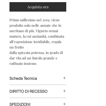
Acquista ora
Primo millesimo nel 2019, viene
prodotto solo nelle annate che lo
meritano di più. Vigneto ormai
maturo, la cui anzianità, combinata
all’esposizione invidiabile, regala
un frutto
dalla spiccata potenza, in grado di
dar vita ad un Barolo grande e
raffinato insieme.
Scheda Tecnica
Nome del prodotto: Barolo DOCG
DIRITTO DI RECESSO
Boiolo 2019
Vitigno: 100% Nebbiolo
Secondo le vigenti normative il Cliente
Denominazione: Barolo
SPEDIZIONI
ha il diritto di recesso dall’acquisto