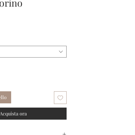
orino
ello
Acquista ora