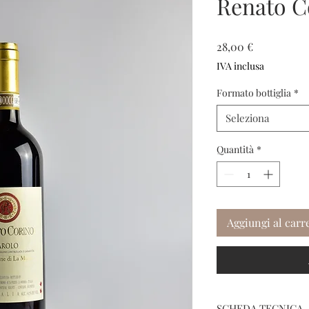
Renato C
Prezzo
28,00 €
IVA inclusa
Formato bottiglia
*
Seleziona
Quantità
*
Aggiungi al carr
SCHEDA TECNICA