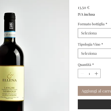
Prezzo
13,50 €
IVA inclusa
Formato bottiglia
*
Seleziona
Tipologia Vino
*
Seleziona
Quantità
*
Aggiungi al carr