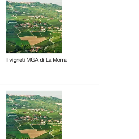
More
I vigneti MGA di La Morra