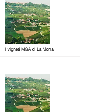
More
I vigneti MGA di La Morra