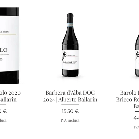
olo 2020
apida
Barbera d’Alba DOC
Vista rapida
Barolo
Vis
allarin
2024 | Alberto Ballarin
Bricco Ro
Ba
zo
Prezzo
0 €
15,50 €
Pr
4
lusa
IVA inclusa
IV