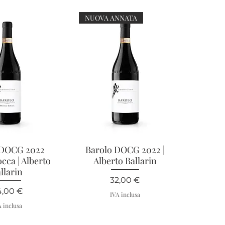
NUOVA ANNATA
 DOCG 2022
ta rapida
Barolo DOCG 2022 |
Vista rapida
cca | Alberto
Alberto Ballarin
llarin
Prezzo
32,00 €
ezzo
4,00 €
IVA inclusa
A inclusa