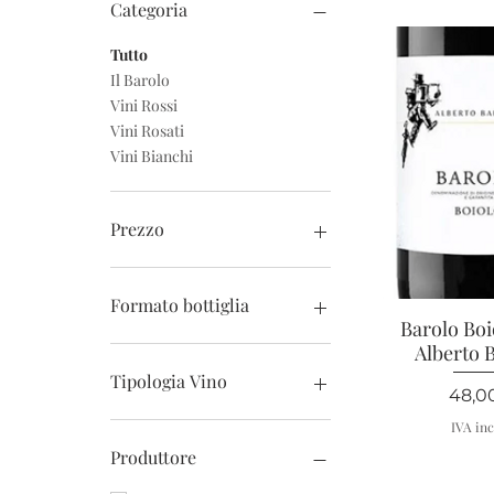
Categoria
Tutto
Il Barolo
Vini Rossi
Vini Rosati
Vini Bianchi
Prezzo
8 €
570 €
Formato bottiglia
Barolo Boi
Vista r
0.375 cl
Alberto B
0.50 cl
Tipologia Vino
Prez
48,0
150 cl
75 cl.
Arneis
IVA inc
Barbera
Produttore
Chardonnay