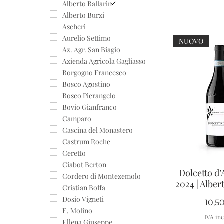
Dolcetto
Alberto Ballarin
Favorita
Alberto Burzi
Nascetta
Ascheri
Nebbiolo
Aurelio Settimo
NUOVO
Pelaverga
Az. Agr. San Biagio
Riesling
Azienda Agricola Gagliasso
Borgogno Francesco
Bosco Agostino
Bosco Pierangelo
Bovio Gianfranco
Camparo
Cascina del Monastero
Castrum Roche
Ceretto
Ciabot Berton
Dolcetto d
Vista r
Cordero di Montezemolo
2024 | Alber
Cristian Boffa
Dosio Vigneti
Prez
10,5
E. Molino
IVA inc
Ellena Giuseppe