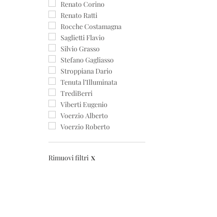
Renato Corino
Renato Ratti
Rocche Costamagna
Saglietti Flavio
Silvio Grasso
Stefano Gagliasso
Stroppiana Dario
Tenuta l’Illuminata
TrediBerri
Viberti Eugenio
Voerzio Alberto
Voerzio Roberto
Rimuovi filtri
X
C