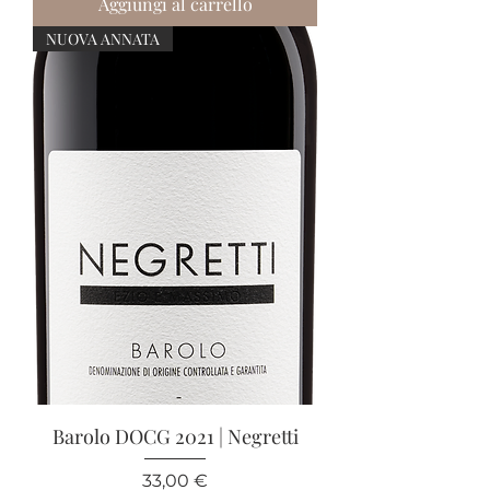
Aggiungi al carrello
NUOVA ANNATA
Barolo DOCG 2021 | Negretti
Prezzo
33,00 €