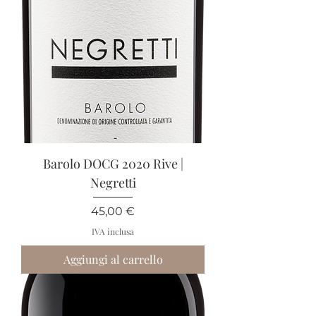
Barolo DOCG 2020 Rive |
Negretti
Prezzo
45,00 €
IVA inclusa
Aggiungi al carrello