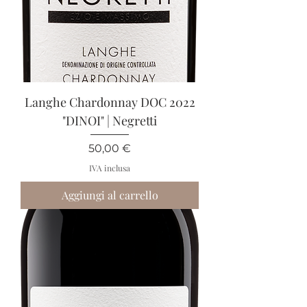
Langhe Chardonnay DOC 2022
"DINOI" | Negretti
Prezzo
50,00 €
IVA inclusa
Aggiungi al carrello