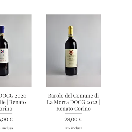
 DOCG 2020
ta rapida
Barolo del Comune di
Vista rapida
ie | Renato
La Morra DOCG 2022 |
orino
Renato Corino
ezzo
Prezzo
5,00 €
28,00 €
A inclusa
IVA inclusa