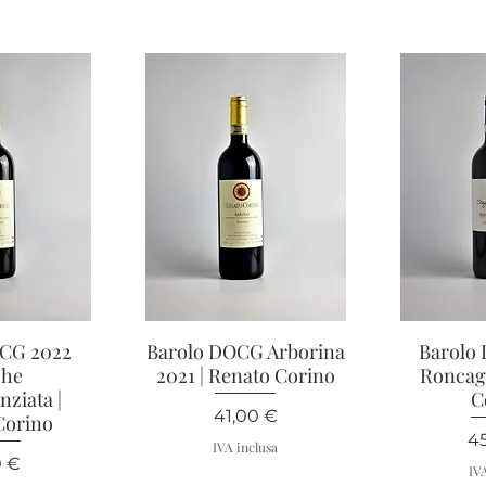
OCG 2022
apida
Barolo DOCG Arborina
Vista rapida
Barolo
Vis
che
2021 | Renato Corino
Roncagl
nziata |
C
Prezzo
41,00 €
Corino
Pr
4
IVA inclusa
zo
0 €
IV