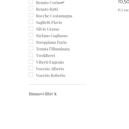
Prez
10,5
Renato Corino
Renato Ratti
IVA inc
Rocche Costamagna
Saglietti Flavio
Silvio Grasso
Stefano Gagliasso
Stroppiana Dario
Tenuta l’Illuminata
TrediBerri
Viberti Eugenio
Voerzio Alberto
Voerzio Roberto
Rimuovi filtri
X
C