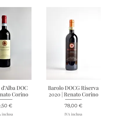
o d’Alba DOC
ta rapida
Barolo DOCG Riserva
Vista rapida
enato Corino
2020 | Renato Corino
rezzo
Prezzo
0,50 €
78,00 €
A inclusa
IVA inclusa