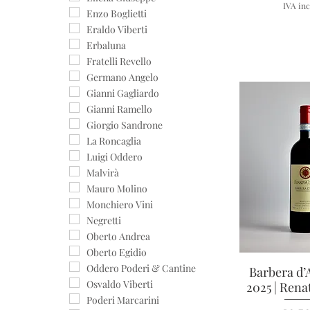
IVA inc
Enzo Boglietti
Eraldo Viberti
Erbaluna
Fratelli Revello
Germano Angelo
Gianni Gagliardo
Gianni Ramello
Giorgio Sandrone
La Roncaglia
Luigi Oddero
Malvirà
Mauro Molino
Monchiero Vini
Negretti
Oberto Andrea
Oberto Egidio
Oddero Poderi & Cantine
Barbera d’
Vista r
Osvaldo Viberti
2025 | Rena
Poderi Marcarini