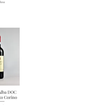
lusa
Alba DOC
apida
to Corino