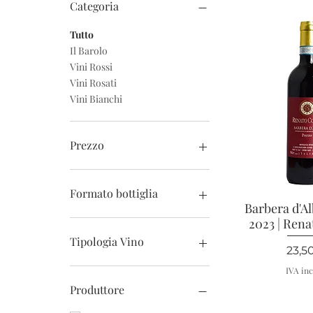
Categoria
Tutto
Il Barolo
Vini Rossi
Vini Rosati
Vini Bianchi
Prezzo
8 €
570 €
Formato bottiglia
Barbera d'Al
Vista r
0.375 cl
2023 | Rena
0.50 cl
Tipologia Vino
Prez
23,5
150 cl
75 cl.
Arneis
IVA inc
Barbera
Produttore
Chardonnay