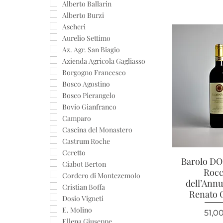
Dolcetto
Alberto Ballarin
Favorita
Alberto Burzi
Nascetta
Ascheri
Nebbiolo
Aurelio Settimo
Pelaverga
Az. Agr. San Biagio
Riesling
Azienda Agricola Gagliasso
Borgogno Francesco
Bosco Agostino
Bosco Pierangelo
Bovio Gianfranco
Camparo
Cascina del Monastero
Castrum Roche
Ceretto
Barolo D
Vista r
Ciabot Berton
Roc
Cordero di Montezemolo
dell’Annu
Cristian Boffa
Renato 
Dosio Vigneti
E. Molino
Prez
51,0
Ellena Giuseppe