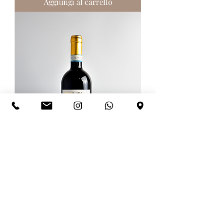
Aggiungi al carrello
Barbera d’Alba DOC 2025 | Silvio
Grasso