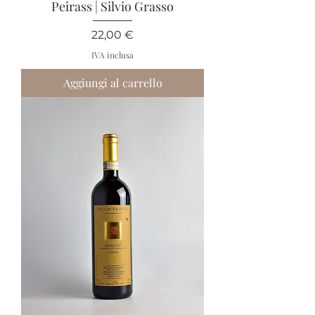
Peirass | Silvio Grasso
Prezzo
22,00 €
IVA inclusa
Aggiungi al carrello